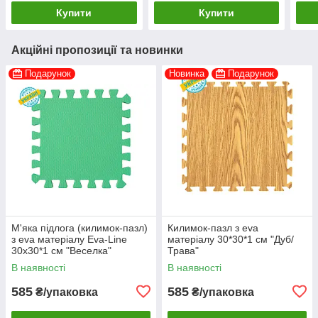
Купити
Купити
Акційні пропозиції та новинки
Подарунок
Новинка
Подарунок
М'яка підлога (килимок-пазл)
Килимок-пазл з eva
з eva матеріалу Eva-Line
матеріалу 30*30*1 см "Дуб/
30х30*1 см "Веселка"
Трава"
зелений
В наявності
В наявності
585
585
₴/упаковка
₴/упаковка