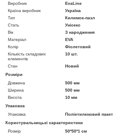
Виробник
EvaLine
Країна виробник
Україна
Тип
Килимок-пазл
Стать
Унісекс
Вік
З народження
Матеріал
EVA
Колір
Фіолетовий
Кількість складових
10 шт.
елементів
Стан
Новий
Розміри
Довжина
500 мм
Ширина
500 мм
Висота
10 мм
Упаковка
Упаковка
Поліетиленовий пакет
Користувальницькі характеристики
Розмір
50*50*1 см