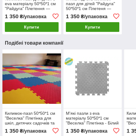
eva матеріалу 50*50*1 см
пазл для дітей "Райдуга"
"Райдуга" Плетення —
50*50*1 см Плетеня —
Чорний
Білий
1 350
1 350
₴/упаковка
₴/упаковка
Купити
Купити
Подібні товари компанії
Килимок-пазл 50*50*1 см
М'які пазли з eva
Кили
"Веселка" Плетінка для
матеріалу 50*50*1 см
мате
шкіл, дитячих садочків та
"Веселка" Плетінка - Білий
"Вес
домівки
Кор
1 350
1 350
1 3
₴/упаковка
₴/упаковка