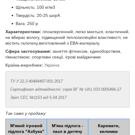
Щільність: 100 кг/м3
Твердість: 20-25 шорА
Вага: 250 р
Характеристики:
гіпоалергенний, легко миється, еластичний,
не вбирає вологу, підвищений теплоізоляційні властивості, не
містить галогену,виготовлений з ЕВА-матеріалу.
Сфера застосування:
заняття фітнесом, єдиноборством,
гімнастикою; спортивні секції, ігрові майданчики
Країна-виробник:
Україна
ТУ У 22.2-40484497-001:2017
Сертифікат відповідності: серія ВГ № UA1.033.0005496-17
Звіт СЕС №1153 від 5.04.2017
Так само у продажу:
М'який ігровий
М'яка підлога -
Каремати,
підлога "Азбука"
пазл в дитячу
килимки