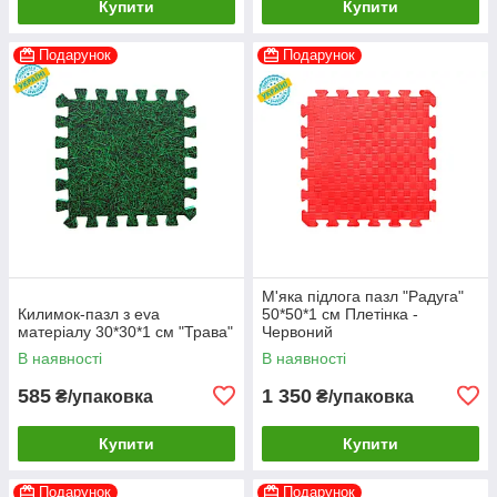
Купити
Купити
Подарунок
Подарунок
М'яка підлога пазл "Радуга"
Килимок-пазл з eva
50*50*1 см Плетінка -
матеріалу 30*30*1 см "Трава"
Червоний
В наявності
В наявності
585
1 350
₴/упаковка
₴/упаковка
Купити
Купити
Подарунок
Подарунок