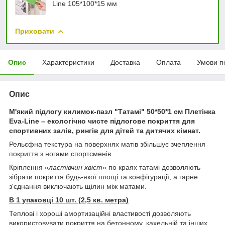
Line 105*100*15 мм
Приховати
Опис
Характеристики
Доставка
Оплата
Умови п
Опис
М'який підлогу килимок-пазл "Татамі" 50*50*1 см Плетінка
Eva-Line – екологічно чисте підлогове покриття для
спортивних залів, рингів для дітей та дитячих кімнат.
Рельєфна текстура на поверхнях матів збільшує зчеплення
покриття з ногами спортсменів.
Кріплення «
ластівчин хвіст
» по краях татамі дозволяють
зібрати покриття будь-якої площі та конфігурації, а гарне
з'єднання виключають щілин між матами.
В 1 упаковці 10 шт. (2,5 кв. метра)
Теплові і хороші амортизаційні властивості дозволяють
використовувати покриття на бетонному, кахельній та інших