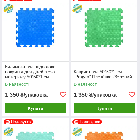
Килимок-пазл, підлогове
покриття для дітей з eva
Коврик пазл 50*50*1 см
матеріалу 50*50*1 см
"Радуга" Плетёнка -Зелений
"Веселка" Плетінка - Синій
В наявності
В наявності
1 350
1 350
₴/упаковка
₴/упаковка
Купити
Купити
Подарунок
Подарунок