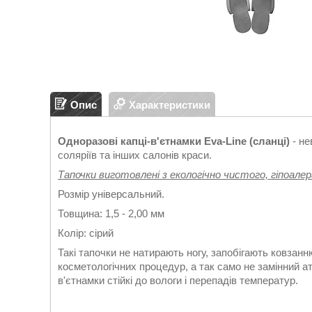
Опис
Характеристики
Одноразові капці-в'єтнамки Eva-Line (сланці)
- не
соляріїв та інших салонів краси.
Тапочки виготовлені з екологічно чистого, гіпоале
Розмір універсальний.
Товщина: 1,5 - 2,00 мм
Колір: сірий
Такі тапочки не натирають ногу, запобігають ковзанн
косметологічних процедур, а так само не замінний а
в'єтнамки стійкі до вологи і перепадів температур.