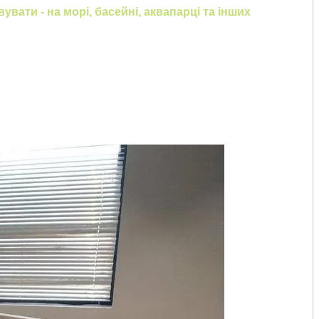
вати - на морі, басейні, аквапарці та інших