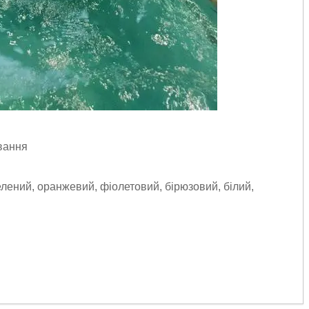
вання
елений, оранжевий, фіолетовий, бірюзовий, білий,