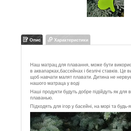
Опис
Характеристики
Наш матрац для плавання, може бути викорис
в аквапарках,бассейнах і безлічі ставків. Це 
щоб навчати малят плавати. Дитина не нервує
нашого матраца у воді
Наші продукти будуть добре підійдуть як для в
плаванью.
Підходять для ігор у басейні, на морі та будь-