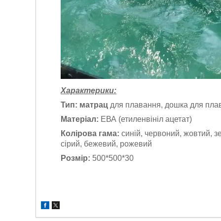
Характерики:
Тип: матрац
для плавання,
дошка для пла
Матеріал:
ЕВА (етиленвініл ацетат)
Колірова гама:
синій, червоний, жовтий, з
сірий, бежевий, рожевий
Розмір:
500*500*30