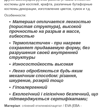
костюмы для косплей, крафта, различные бутафорные
костюмы,декорации, изготовление цветов, сумок и т.д.
Особенности:
Материал отличается легкостью
(пористая структура), высокой
прочностью на разрыв в массе,
гибкостью
Термопластичен - при нагреве
сохраняет придаваемую форму, без
разрушения своей внутренней
структуры
Износостойкость высокая
Легко обробляється будь-яким
механічним способом: різання,
шкурение, розкрій тощо
Гіпоалергенний
Екологічний і гігієнічно безпечний, що
підтверджується сертифікатами;
Матеріал
:
EVA (ЕВА -
спінений етиленвінілацетат /