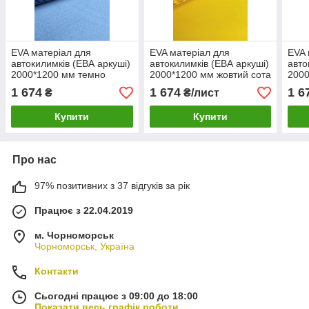
EVA матеріал для
EVA матеріал для
EVA 
автокилимків (ЕВА аркуші)
автокилимків (ЕВА аркуші)
авто
2000*1200 мм темно
2000*1200 мм жовтий сота
2000
-синій сота
Line
1 674
1 674
1 6
₴
₴/лист
Купити
Купити
Про нас
97% позитивних з 37 відгуків за рік
Працює з 22.04.2019
м. Чорноморськ
Чорноморськ, Україна
Контакти
Сьогодні працює з 09:00 до 18:00
Показати весь графік роботи