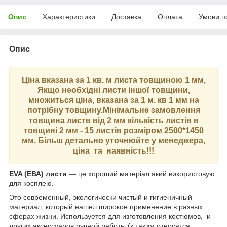
Опис
Характеристики
Доставка
Оплата
Умови п
Опис
Ціна вказана за 1 кв. м листа товщиною 1 мм,
Якщо необхідні листи іншої товщини,
множиться ціна, вказана за 1 м. кв 1 мм на
потрібну товщину.Мінімальне замовлення
товщина листв від 2 мм кількість листів в
товщині 2 мм - 15 листів розміром 2500*1450
мм. Більш детально уточнюйте у менеджера,
ціна та наявність!!!
EVA (ЕВА) листи
—
це хороший матеріал який використовую
для косплею.
Это современный, экологически чистый и гигиеничный
материал, который нашел широкое применение в разных
сферах жизни. Используется для изготовления костюмов, и
других аксессуаров ручной работы (к таким относятся