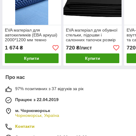
EVA матеріал для
EVA матеріал для обувної
EVA-
автокилимків (ЕВА аркуші)
стельки, підошви і
взут
2000*1200 мм темно
салонних тапочок розмір
та с
-синій сота
2000*1200*4 мм з
2000
1 674
720
720
₴
₴/лист
тисненням
тис
Купити
Купити
Про нас
97% позитивних з 37 відгуків за рік
Працює з 22.04.2019
м. Чорноморськ
Чорноморськ, Україна
Контакти