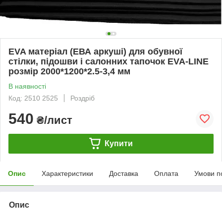
EVA матеріал (ЕВА аркуші) для обувної
стілки, підошви і салонних тапочок EVA-LINE
розмір 2000*1200*2.5-3,4 мм
В наявності
Код: 2510 2525
Роздріб
540
₴/лист
Купити
Опис
Характеристики
Доставка
Оплата
Умови п
Опис