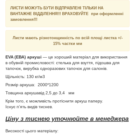
ЛИСТИ МОЖУТЬ БУТИ ВІДПРАВЛЕНІ ТІЛЬКИ НА
ВАНТАЖНЕ ВІДДІЛЕННЯ!!! ВРАХОВУЙТЕ при оформленні
замовлення!!!
Листи мають різнотонщинність по всій площі листка +/-
15% частки мм
EVA (ЕВА) аркуші
— це хороший матеріал для використання
в обувній промисловості: стелька для взуття, підошва для
тапочок, вирубка одноразових тапочок для салонів.
Щільність: 130 кг/м3
Розмір аркуша: 2000*1200
Товщина аркушавід 2,5 до 3,4 мм
Крім того, є можливість протіснити аркуш паперу.
Існує п’ять видів тиснев.
Ціну з тиснею уточнюйте в менеджера
Високості цього матеріалу: