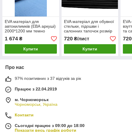
EVA матеріал для
EVA матеріал для обувної
EVA-
автокилимків (ЕВА аркуші)
стельки, підошви і
взут
2000*1200 мм темно
салонних тапочок розмір
та с
-синій сота
2000*1200*4 мм з
2000
1 674
720
720
₴
₴/лист
тисненням
тис
Купити
Купити
Про нас
97% позитивних з 37 відгуків за рік
Працює з 22.04.2019
м. Чорноморськ
Чорноморськ, Україна
Контакти
Сьогодні працює з 09:00 до 18:00
Показати весь графік роботи