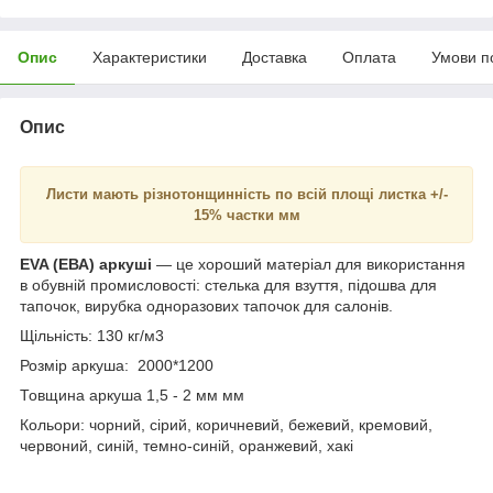
Опис
Характеристики
Доставка
Оплата
Умови п
Опис
Листи мають різнотонщинність по всій площі листка +/-
15% частки мм
EVA (ЕВА) аркуші
— це хороший матеріал для використання
в обувній промисловості: стелька для взуття, підошва для
тапочок, вирубка одноразових тапочок для салонів.
Щільність: 130 кг/м3
Розмір аркуша: 2000*1200
Товщина аркуша 1,5 - 2 мм мм
Кольори: чорний, сірий, коричневий, бежевий, кремовий,
червоний, синій, темно-синій, оранжевий, хакі