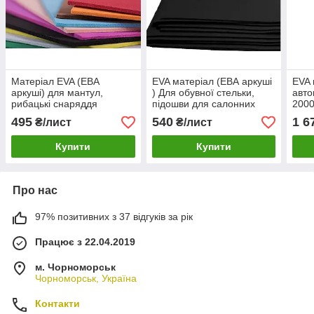
Матеріал EVA (ЕВА
EVA матеріал (ЕВА аркуші
EVA 
аркуші) для мантул,
) Для обувної стельки,
авто
рибацькі снаряддя
підошви для салонних
2000
тапочок розмір
Eva-
495
540
1 6
₴/лист
₴/лист
2000*1200*3.5 мм
Купити
Купити
Про нас
97% позитивних з 37 відгуків за рік
Працює з 22.04.2019
м. Чорноморськ
Чорноморськ, Україна
Контакти