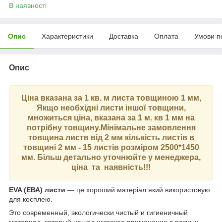
В наявності
Опис
Характеристики
Доставка
Оплата
Умови п
Опис
Ціна вказана за 1 кв. м листа товщиною 1 мм,
Якщо необхідні листи іншої товщини,
множиться ціна, вказана за 1 м. кв 1 мм на
потрібну товщину.Мінімальне замовлення
товщина листв від 2 мм кількість листів в
товщині 2 мм - 15 листів розміром 2500*1450
мм. Більш детально уточнюйте у менеджера,
ціна та наявність!!!
EVA (ЕВА) листи
—
це хороший матеріал який використовую
для косплею.
Это современный, экологически чистый и гигиеничный
материал, который нашел широкое применение в разных